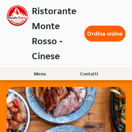
Passa
Ristorante
al
contenuto
Monte
principale
Ordina online
Rosso -
Cinese
Menu
Contatti